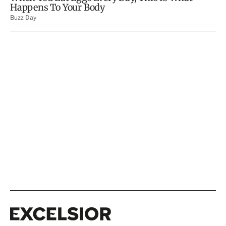
Excelsior
Excelsior