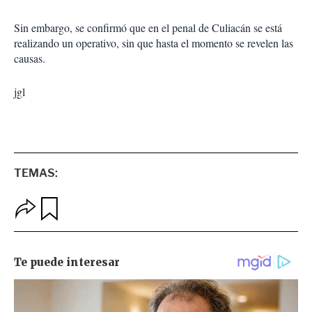
Sin embargo, se confirmó que en el penal de Culiacán se está
realizando un operativo, sin que hasta el momento se revelen las
causas.
jgl
TEMAS:
O
G
p
u
c
a
i
r
o
d
n
a