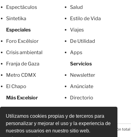
Espectáculos
Salud
Sintetika
Estilo de Vida
Especiales
Viajes
Foro Excélsior
De Utilidad
Crisis ambiental
Apps
Franja de Gaza
Servicios
Metro CDMX
Newsletter
El Chapo
Anúnciate
Más Excelsior
Directorio
Mujeres
Suscripciones
Utilizamos cookies propias y de terceros para
personalizar y mejorar el uso y la experiencia de
© 2026 Todos los derechos reservados. Prohibida la reproducción total
nuestros usuarios en nuestro sitio web.
o parcial, incluyendo cualquier medio electrónico*