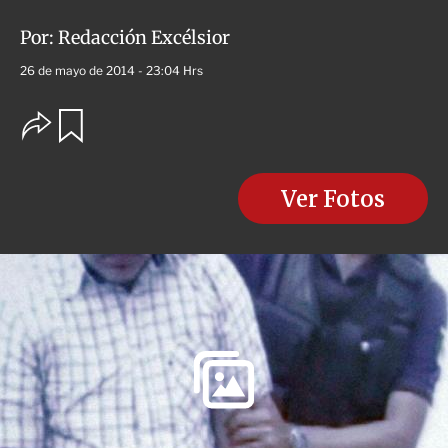
Por:
Redacción Excélsior
26 de mayo de 2014 - 23:04 Hrs
O
G
u
p
a
c
r
i
d
o
Ver Fotos
a
n
r
e
s
d
e
c
o
m
p
a
r
t
i