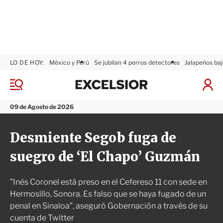
LO DE HOY:
México y Perú
Se jubilan 4 perros detectores
Jalapeños baj
E
x
M
I
c
e
n
n
e
i
09 de Agosto de 2026
ú
l
c
s
i
Desmiente Segob fuga de
i
a
o
r
suegro de ‘El Chapo’ Guzmán
r
S
e
s
"Inés Coronel está preso en el Cefereso 11 con sede en
i
ó
Hermosillo, Sonora. Es falso que se haya fugado de un
n
penal en Sinaloa”, aseguró Gobernación a través de su
cuenta de Twitter