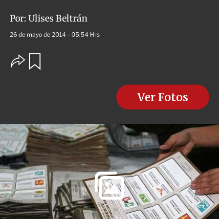
Por:
Ulises Beltrán
26 de mayo de 2014 - 05:54 Hrs
O
G
u
p
a
c
r
i
d
o
Ver Fotos
a
n
r
e
s
d
e
c
o
m
p
a
r
t
i