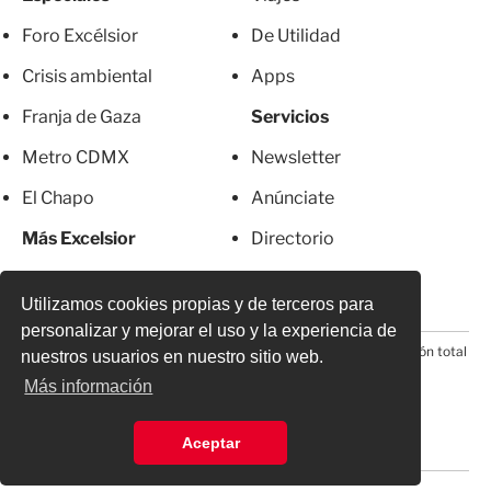
Foro Excélsior
De Utilidad
Crisis ambiental
Apps
Franja de Gaza
Servicios
Metro CDMX
Newsletter
El Chapo
Anúnciate
Más Excelsior
Directorio
Mujeres
Suscripciones
Utilizamos cookies propias y de terceros para
personalizar y mejorar el uso y la experiencia de
© 2026 Todos los derechos reservados. Prohibida la reproducción total
nuestros usuarios en nuestro sitio web.
o parcial, incluyendo cualquier medio electrónico*
Más información
Aceptar