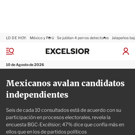
LO DE HOY:
México y Perú
Se jubilan 4 perros detectores
Jalapeños baj
E
x
M
I
c
e
n
n
e
i
10 de Agosto de 2026
ú
l
c
s
i
Mexicanos avalan candidatos
i
a
o
r
independientes
r
S
e
s
Seis de cada 10 consultados está de acuerdo con su
i
ó
participación en procesos electorales, revela la
n
encuesta BGC-Excélsior; 47% dice que confía más en
ellos que en los de partidos políticos