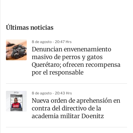
e
c
o
Últimas noticias
m
p
8 de agosto - 20:47 Hrs
a
Denuncian envenenamiento
r
masivo de perros y gatos
t
Querétaro; ofrecen recompensa
i
por el responsable
r
8 de agosto - 20:43 Hrs
Nueva orden de aprehensión en
contra del directivo de la
academia militar Doenitz