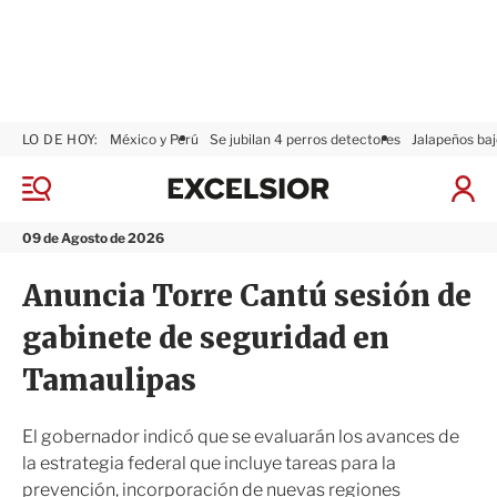
LO DE HOY:
México y Perú
Se jubilan 4 perros detectores
Jalapeños baj
E
x
M
I
c
e
n
n
e
i
09 de Agosto de 2026
ú
l
c
s
i
Anuncia Torre Cantú sesión de
i
a
o
r
gabinete de seguridad en
r
S
e
Tamaulipas
s
i
ó
El gobernador indicó que se evaluarán los avances de
n
la estrategia federal que incluye tareas para la
prevención, incorporación de nuevas regiones