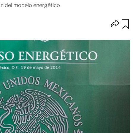
ón del modelo energético
O
u
p
a
c
r
i
d
o
a
n
r
e
s
d
e
c
o
m
p
a
r
t
i
r