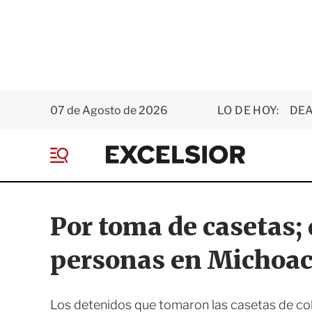
07 de Agosto de 2026
LO DE HOY:
DEA
E
x
M
c
e
e
n
l
ú
s
Por toma de casetas;
i
o
personas en Michoa
r
Los detenidos que tomaron las casetas de cob