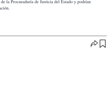
 de la Procuraduría de Justicia del Estado y podrían
ación.
O
p
u
c
a
i
r
o
d
n
a
e
r
s
d
e