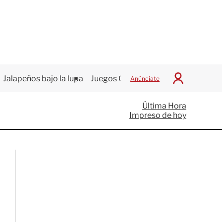
Jalapeños bajo la lupa
Juegos Centroamericanos
Anúnciate
I
n
i
Última Hora
c
Impreso de hoy
i
a
r
S
e
s
i
ó
n