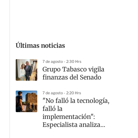
G
Últimas noticias
7 de agosto - 2:30 Hrs
Grupo Tabasco vigila
finanzas del Senado
7 de agosto - 2:20 Hrs
"No falló la tecnología,
falló la
implementación":
Especialista analiza
crisis en la UNAM