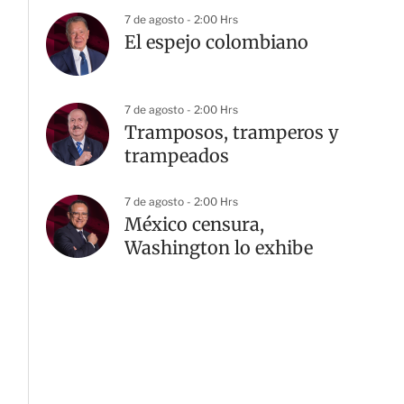
7 de agosto - 2:00 Hrs
El espejo colombiano
7 de agosto - 2:00 Hrs
Tramposos, tramperos y
trampeados
G
7 de agosto - 2:00 Hrs
México censura,
Washington lo exhibe