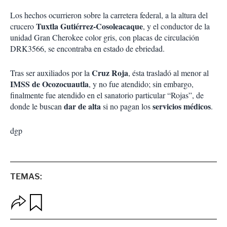
Los hechos ocurrieron sobre la carretera federal, a la altura del
Tuxtla Gutiérrez-Cosoleacaque
crucero
, y el conductor de la
unidad Gran Cherokee color gris, con placas de circulación
DRK3566, se encontraba en estado de ebriedad.
Cruz Roja
Tras ser auxiliados por la
, ésta trasladó al menor al
IMSS de Ocozocuautla
, y no fue atendido; sin embargo,
finalmente fue atendido en el sanatorio particular “Rojas”, de
dar de alta
servicios médicos
donde le buscan
si no pagan los
.
dgp
TEMAS:
O
G
p
u