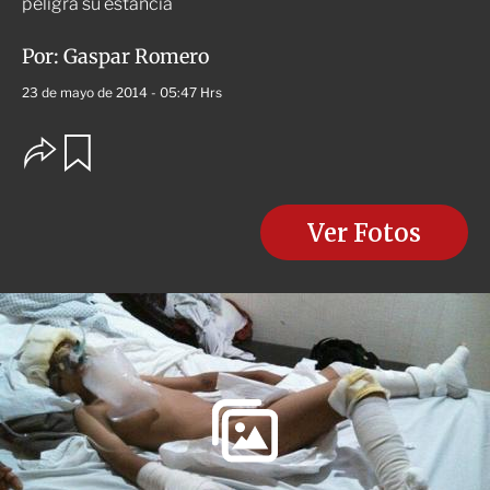
peligra su estancia
Por:
Gaspar Romero
23 de mayo de 2014 - 05:47 Hrs
O
G
u
p
a
c
r
i
d
o
Ver Fotos
a
n
r
e
s
d
e
c
o
m
p
a
r
t