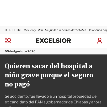
LO DE HOY:
México y Perú
Se jubilan 4 perros detectores
Jalapeños baj
E
x
M
I
c
e
n
n
e
i
09 de Agosto de 2026
ú
l
c
s
i
Quieren sacar del hospital a
i
a
o
r
niño grave porque el seguro
r
S
e
no pagó
s
i
ó
Se accidentó, fue llevado a un hospital propiedad del
n
ex candidato del PAN a gobernador de Chiapas y ahora