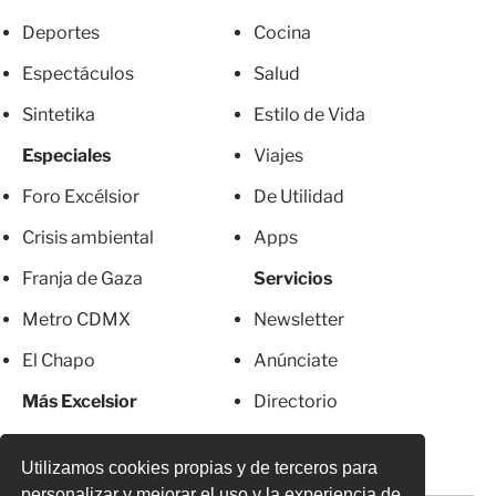
Deportes
Cocina
Espectáculos
Salud
Sintetika
Estilo de Vida
Especiales
Viajes
Foro Excélsior
De Utilidad
Crisis ambiental
Apps
Franja de Gaza
Servicios
Metro CDMX
Newsletter
El Chapo
Anúnciate
Más Excelsior
Directorio
Mujeres
Suscripciones
Utilizamos cookies propias y de terceros para
personalizar y mejorar el uso y la experiencia de