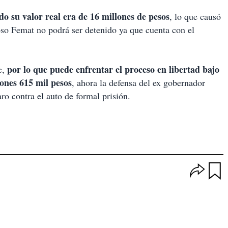
do su valor real era de 16 millones de pesos
, lo que causó
oso Femat no podrá ser detenido ya que cuenta con el
por lo que puede enfrentar el proceso en libertad bajo
e,
lones 615 mil pesos
, ahora la defensa del ex gobernador
ro contra el auto de formal prisión.
O
p
u
c
a
i
r
o
d