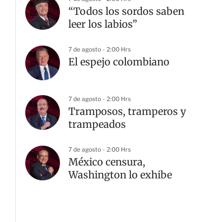
“Todos los sordos saben
leer los labios”
7 de agosto - 2:00 Hrs
El espejo colombiano
7 de agosto - 2:00 Hrs
Tramposos, tramperos y
trampeados
7 de agosto - 2:00 Hrs
México censura,
G
Washington lo exhibe