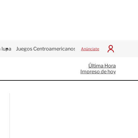
 lupa
Juegos Centroamericanos
Anúnciate
I
n
i
Última Hora
c
Impreso de hoy
i
a
r
S
e
s
i
ó
n