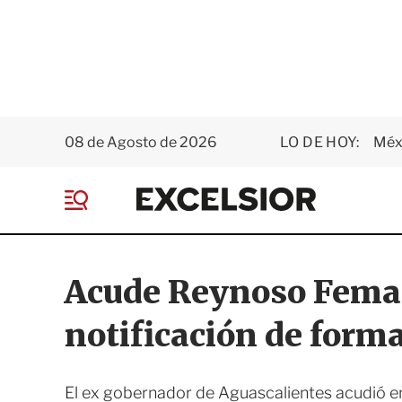
08 de Agosto de 2026
LO DE HOY:
Méxi
E
x
M
c
e
e
n
l
ú
s
Acude Reynoso Femat
i
o
notificación de forma
r
El ex gobernador de Aguascalientes acudió 