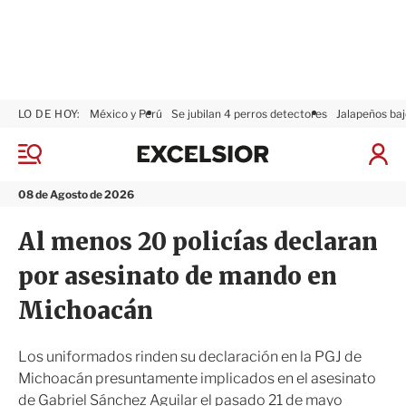
LO DE HOY:
México y Perú
Se jubilan 4 perros detectores
Jalapeños baj
E
x
M
I
c
e
n
n
e
i
08 de Agosto de 2026
ú
l
c
s
i
Al menos 20 policías declaran
i
a
o
r
por asesinato de mando en
r
S
e
Michoacán
s
i
ó
Los uniformados rinden su declaración en la PGJ de
n
Michoacán presuntamente implicados en el asesinato
de Gabriel Sánchez Aguilar el pasado 21 de mayo