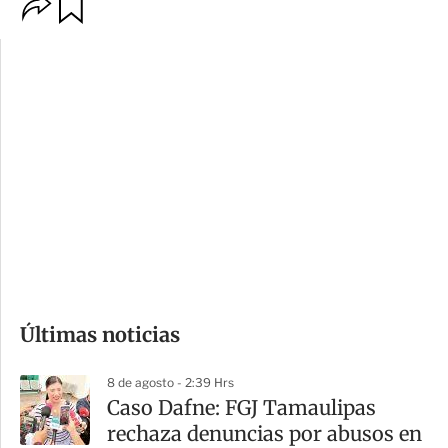
O
G
p
u
c
a
i
r
o
d
n
a
e
r
s
d
e
c
o
Últimas noticias
m
p
8 de agosto - 2:39 Hrs
a
Caso Dafne: FGJ Tamaulipas
r
rechaza denuncias por abusos en