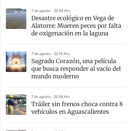
p
7 de agosto - 22:54 Hrs
a
Desastre ecológico en Vega de
r
Alatorre: Mueren peces por falta
t
de oxigenación en la laguna
i
r
7 de agosto - 22:15 Hrs
Sagrado Corazón, una película
que busca responder al vacío del
mundo moderno
7 de agosto - 21:56 Hrs
Tráiler sin frenos choca contra 8
vehículos en Aguascalientes