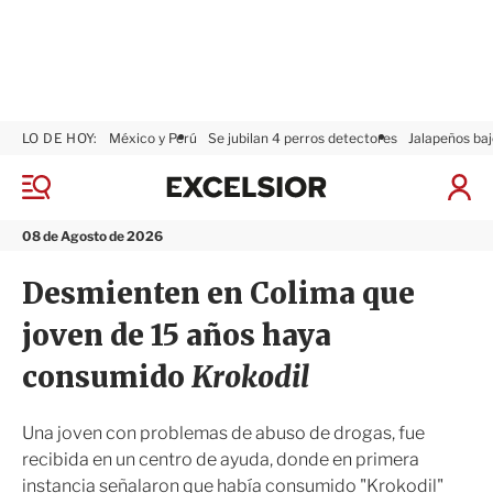
LO DE HOY:
México y Perú
Se jubilan 4 perros detectores
Jalapeños baj
E
x
M
I
c
e
n
n
e
i
08 de Agosto de 2026
ú
l
c
s
i
Desmienten en Colima que
i
a
o
r
joven de 15 años haya
r
S
e
consumido
Krokodil
s
i
ó
Una joven con problemas de abuso de drogas, fue
n
recibida en un centro de ayuda, donde en primera
instancia señalaron que había consumido "Krokodil"