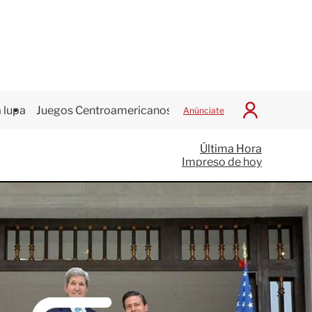
 lupa
Juegos Centroamericanos
Anúnciate
I
n
i
Última Hora
c
Impreso de hoy
i
a
r
S
e
s
i
ó
n