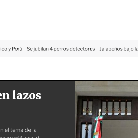
co y Perú
Se jubilan 4 perros detectores
Jalapeños bajo la
en lazos
n el tema de la