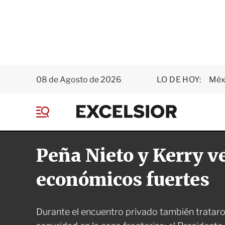
08 de Agosto de 2026
LO DE HOY:
Méxi
E
x
M
c
e
e
n
l
Peña Nieto y Kerry v
ú
s
i
o
económicos fuertes
r
Durante el encuentro privado también trataro