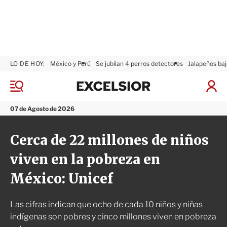
LO DE HOY:
México y Perú
Se jubilan 4 perros detectores
Jalapeños baj
E
x
M
I
c
e
n
n
e
i
07 de Agosto de 2026
ú
l
c
s
i
Cerca de 22 millones de niños
i
a
o
r
viven en la pobreza en
r
S
e
México: Unicef
s
i
ó
Las cifras indican que ocho de cada 10 niños y niñas
n
indígenas son pobres y cinco millones viven en pobreza