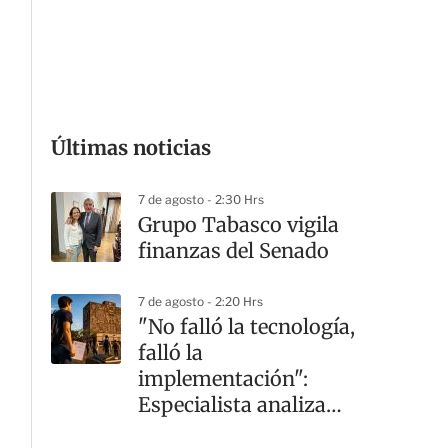
G
Últimas noticias
7 de agosto - 2:30 Hrs
Grupo Tabasco vigila
finanzas del Senado
7 de agosto - 2:20 Hrs
"No falló la tecnología,
falló la
implementación":
Especialista analiza
crisis en la UNAM