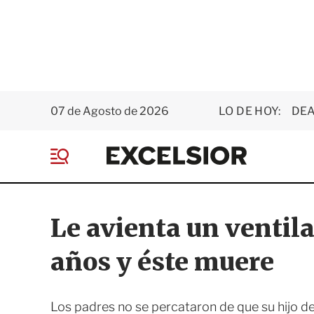
07 de Agosto de 2026
LO DE HOY:
DEA
E
x
M
c
e
e
n
l
ú
s
Le avienta un ventil
i
o
años y éste muere
r
Los padres no se percataron de que su hijo d