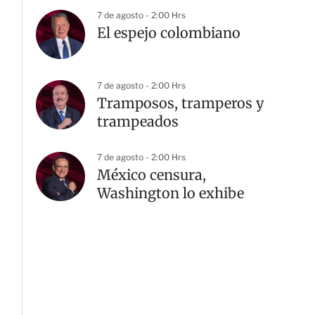
7 de agosto - 2:00 Hrs
El espejo colombiano
G
7 de agosto - 2:00 Hrs
Tramposos, tramperos y
trampeados
7 de agosto - 2:00 Hrs
México censura,
Washington lo exhibe