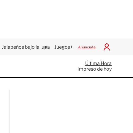
Jalapeños bajo la lupa
Juegos Centroamericanos
Anúnciate
I
n
i
Última Hora
c
Impreso de hoy
i
a
r
S
e
s
i
ó
n