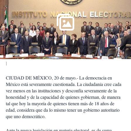
c
o
m
p
a
r
t
i
r
CIUDAD DE MÉXICO, 20 de mayo.- La democracia en
México está severamente cuestionada. La ciudadanía cree cada
vez menos en las instituciones y desconfía severamente de la
honestidad y de la capacidad de quienes gobiernan, de manera
tal que hoy la mayoría de quienes tienen más de 18 años de
edad, considera que da lo mismo tener un gobierno autoritario
que uno democrático.
Ante la nueva legislación en materia electoral, es de suma