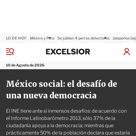
LO DE HOY:
México y Perú
Se jubilan 4 perros detectores
Jalapeños baj
E
x
M
I
c
e
n
n
e
i
10 de Agosto de 2026
ú
l
c
s
i
México social: el desafío de
i
a
o
r
una nueva democracia
r
S
e
s
El INE tiene ante sí inmensos desafíos: de acuerdo con
i
ó
el Informe Latinobarómetro 2013, sólo 37% de la
n
ciudadanía apoya a la democracia; mientras que
prácticamente 50% de la población declara que estaría