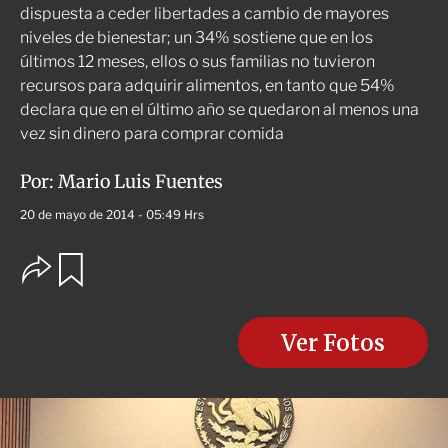
dispuesta a ceder libertades a cambio de mayores
niveles de bienestar; un 34% sostiene que en los
últimos 12 meses, ellos o sus familias no tuvieron
recursos para adquirir alimentos, en tanto que 54%
declara que en el último año se quedaron al menos una
vez sin dinero para comprar comida
Por:
Mario Luis Fuentes
20 de mayo de 2014 - 05:49 Hrs
O
G
u
p
a
c
r
i
d
o
Ver Fotos
a
n
r
e
s
d
e