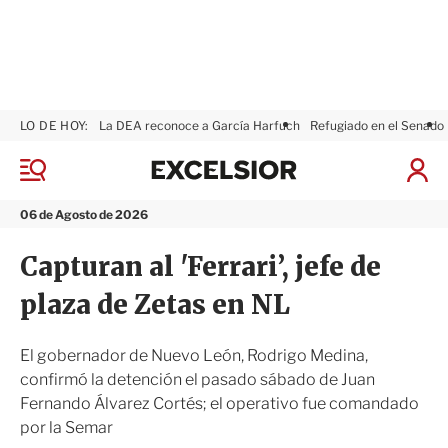
LO DE HOY:
La DEA reconoce a García Harfuch
Refugiado en el Senado
E
x
M
I
c
e
n
n
e
i
06 de Agosto de 2026
ú
l
c
s
i
Capturan al 'Ferrari’, jefe de
i
a
o
r
plaza de Zetas en NL
r
S
e
s
El gobernador de Nuevo León, Rodrigo Medina,
i
confirmó la detención el pasado sábado de Juan
ó
Fernando Álvarez Cortés; el operativo fue comandado
n
por la Semar