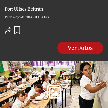
Por:
Ulises Beltrán
19 de mayo de 2014 - 09:34 Hrs
O
G
u
p
a
c
r
i
d
o
Ver Fotos
a
n
r
e
s
d
e
c
o
m
p
a
r
t
i