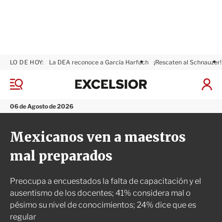
LO DE HOY:
La DEA reconoce a García Harfuch
¡Rescaten al Schnauzer!
E
x
M
I
c
e
n
n
e
i
06 de Agosto de 2026
ú
l
c
s
i
Mexicanos ven a maestros
i
a
o
r
mal preparados
r
S
e
s
Preocupa a encuestados la falta de capacitación y el
i
ó
ausentismo de los docentes; 41% considera mal o
n
pésimo su nivel de conocimientos; 24% dice que es
regular