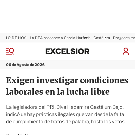
LO DE HOY:
La DEA reconoce a García Harfuch
Gastélum
Dragones m
E
x
M
I
c
e
n
n
e
i
06 de Agosto de 2026
ú
l
c
s
i
Exigen investigar condiciones
i
a
o
r
laborales en la lucha libre
r
S
e
s
La legisladora del PRI, Diva Hadamira Gestélum Bajo,
i
indicó ue hay prácticas ilegales que van desde la falta
ó
de cumplimiento de tratos de palabra, hasta los vetos
n