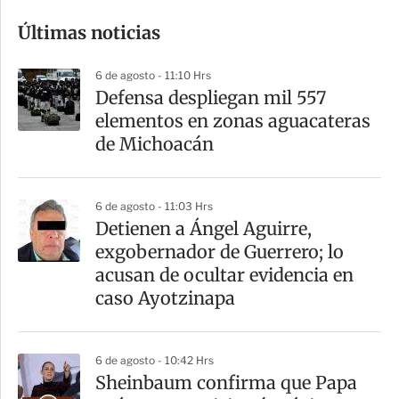
o
Últimas noticias
m
p
6 de agosto - 11:10 Hrs
a
Defensa despliegan mil 557
r
elementos en zonas aguacateras
t
de Michoacán
i
r
6 de agosto - 11:03 Hrs
Detienen a Ángel Aguirre,
exgobernador de Guerrero; lo
acusan de ocultar evidencia en
caso Ayotzinapa
6 de agosto - 10:42 Hrs
Sheinbaum confirma que Papa