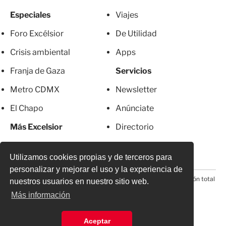
Especiales
Viajes
Foro Excélsior
De Utilidad
Crisis ambiental
Apps
Franja de Gaza
Servicios
Metro CDMX
Newsletter
El Chapo
Anúnciate
Más Excelsior
Directorio
Mujeres
Suscripciones
Utilizamos cookies propias y de terceros para
personalizar y mejorar el uso y la experiencia de
© 2026 Todos los derechos reservados. Prohibida la reproducción total
nuestros usuarios en nuestro sitio web.
o parcial, incluyendo cualquier medio electrónico*
Más información
Aceptar