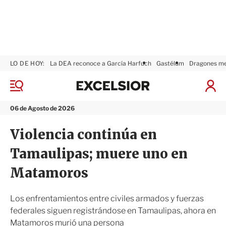
LO DE HOY:
La DEA reconoce a García Harfuch
Gastélum
Dragones m
E
x
M
I
c
e
n
n
e
i
06 de Agosto de 2026
ú
l
c
s
i
Violencia continúa en
i
a
o
r
Tamaulipas; muere uno en
r
S
e
Matamoros
s
i
ó
Los enfrentamientos entre civiles armados y fuerzas
n
federales siguen registrándose en Tamaulipas, ahora en
Matamoros murió una persona