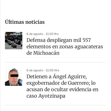
e
c
o
Últimas noticias
m
p
6 de agosto - 11:10 Hrs
a
Defensa despliegan mil 557
r
elementos en zonas aguacateras
t
de Michoacán
i
r
6 de agosto - 11:03 Hrs
Detienen a Ángel Aguirre,
exgobernador de Guerrero; lo
acusan de ocultar evidencia en
caso Ayotzinapa