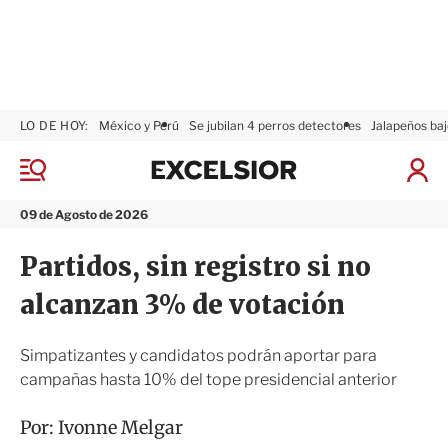
LO DE HOY:
México y Perú
Se jubilan 4 perros detectores
Jalapeños baj
E
x
M
I
c
e
n
n
e
i
09 de Agosto de 2026
ú
l
c
s
i
Partidos, sin registro si no
i
a
o
r
alcanzan 3% de votación
r
S
e
s
Simpatizantes y candidatos podrán aportar para
i
campañas hasta 10% del tope presidencial anterior
ó
n
Por:
Ivonne Melgar