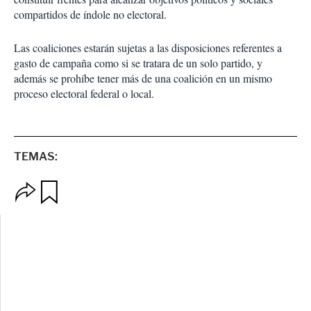
compartidos de índole no electoral.
Las coaliciones estarán sujetas a las disposiciones referentes a
gasto de campaña como si se tratara de un solo partido, y
además se prohíbe tener más de una coalición en un mismo
proceso electoral federal o local.
TEMAS:
O
G
p
u
c
a
i
r
o
d
n
a
e
r