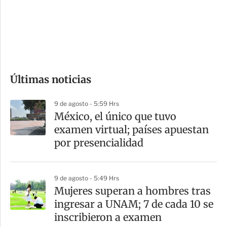
s
d
e
c
o
Últimas noticias
m
p
9 de agosto - 5:59 Hrs
a
México, el único que tuvo
r
examen virtual; países apuestan
t
por presencialidad
i
r
9 de agosto - 5:49 Hrs
Mujeres superan a hombres tras
ingresar a UNAM; 7 de cada 10 se
inscribieron a examen