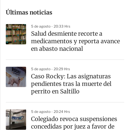
o
Últimas noticias
m
p
5 de agosto - 20:33 Hrs
a
Salud desmiente recorte a
r
medicamentos y reporta avance
t
en abasto nacional
i
r
5 de agosto - 20:29 Hrs
Caso Rocky: Las asignaturas
pendientes tras la muerte del
perrito en Saltillo
5 de agosto - 20:24 Hrs
Colegiado revoca suspensiones
concedidas por juez a favor de