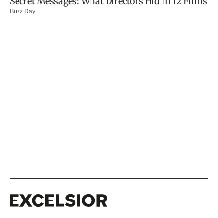
Excelsior
Excelsior