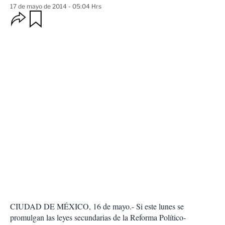
17 de mayo de 2014 - 05:04 Hrs
O
G
u
p
a
c
r
i
d
o
a
n
r
e
s
d
e
c
o
m
p
a
r
t
i
r
CIUDAD DE MÉXICO, 16 de mayo.- Si este lunes se
promulgan las leyes secundarias de la Reforma Político-