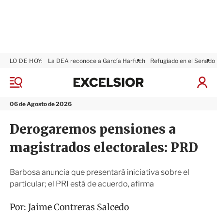
LO DE HOY:
La DEA reconoce a García Harfuch
Refugiado en el Senado
E
x
M
I
c
e
n
n
e
i
06 de Agosto de 2026
ú
l
c
s
i
Derogaremos pensiones a
i
a
o
r
magistrados electorales: PRD
r
S
e
s
Barbosa anuncia que presentará iniciativa sobre el
i
particular; el PRI está de acuerdo, afirma
ó
n
Por:
Jaime Contreras Salcedo