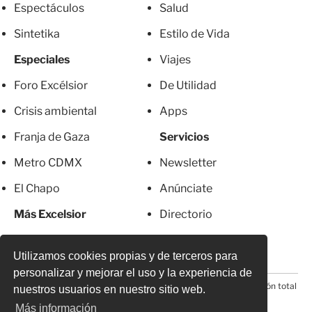
Espectáculos
Salud
Sintetika
Estilo de Vida
Especiales
Viajes
Foro Excélsior
De Utilidad
Crisis ambiental
Apps
Franja de Gaza
Servicios
Metro CDMX
Newsletter
El Chapo
Anúnciate
Más Excelsior
Directorio
Mujeres
Suscripciones
Utilizamos cookies propias y de terceros para
personalizar y mejorar el uso y la experiencia de
© 2026 Todos los derechos reservados. Prohibida la reproducción total
nuestros usuarios en nuestro sitio web.
o parcial, incluyendo cualquier medio electrónico*
Más información