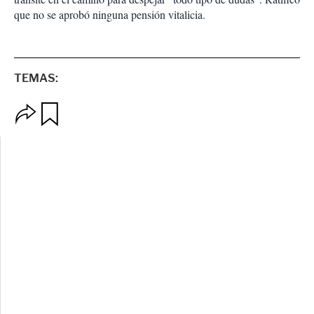
que no se aprobó ninguna pensión vitalicia.
TEMAS:
O
G
p
u
c
a
i
r
o
d
n
a
e
r
s
d
e
c