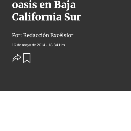
oasis en Baja
California Sur
Por:
Redacción Excélsior
16 de mayo de 2014 - 18:34 Hrs
O
G
u
p
a
c
r
i
d
o
a
n
r
e
s
d
e
c
o
m
p