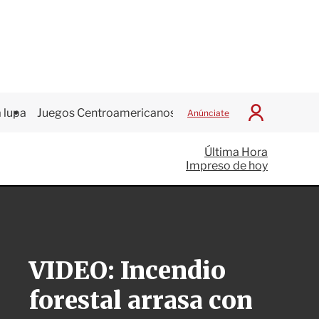
 lupa
Juegos Centroamericanos
Anúnciate
I
n
i
Última Hora
c
Impreso de hoy
i
a
r
S
e
s
i
VIDEO: Incendio
ó
n
forestal arrasa con