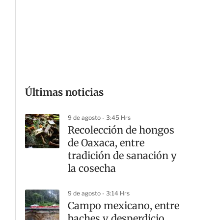
a
r
t
i
r
Últimas noticias
9 de agosto - 3:45 Hrs
Recolección de hongos
de Oaxaca, entre
tradición de sanación y
G
la cosecha
9 de agosto - 3:14 Hrs
Campo mexicano, entre
baches y desperdicio