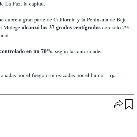
e La Paz, la capital.
e cubre a gran parte de California y la Península de Baja
alcanzó los 37 grados centígrados
 en Mulegé
con solo 7%
onal.
 controlado en un 70%
, según las autoridades
onadas por el fuego o intoxicadas por el humo.
rja
O
p
u
c
a
i
r