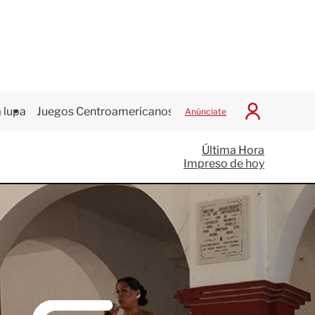
 lupa
Juegos Centroamericanos
Anúnciate
I
n
i
Última Hora
c
Impreso de hoy
i
a
r
S
e
s
i
ó
n