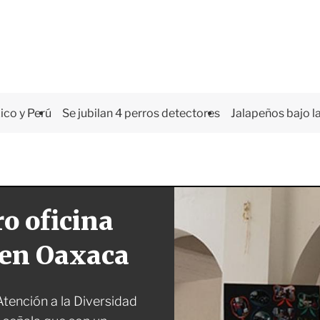
co y Perú
Se jubilan 4 perros detectores
Jalapeños bajo la
o oficina
 en Oaxaca
Atención a la Diversidad