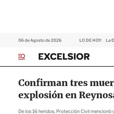
06 de Agosto de 2026
LO DE HOY:
La D
E
x
M
c
e
e
n
l
ú
s
Confirman tres muert
i
o
explosión en Reynos
r
De los 16 heridos, Protección Civil mencionó 