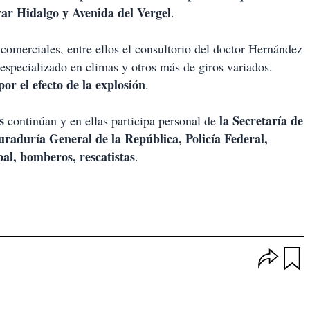
ar Hidalgo y Avenida del Vergel
.
omerciales, entre ellos el consultorio del doctor Hernández
especializado en climas y otros más de giros variados.
or el efecto de la explosión
.
os
la Secretaría de
continúan y en ellas participa personal de
uraduría General de la República, Policía Federal,
pal, bomberos, rescatistas
.
O
p
u
c
a