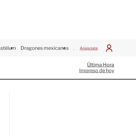
stélum
Dragones mexicanos
Juegos Centroamericanos
Anúnciate
I
n
i
Última Hora
c
Impreso de hoy
i
a
r
S
e
s
i
ó
n