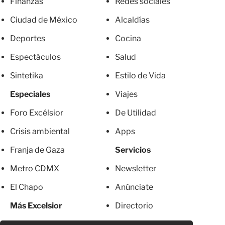
Finanzas
Redes sociales
Ciudad de México
Alcaldías
Deportes
Cocina
Espectáculos
Salud
Sintetika
Estilo de Vida
Especiales
Viajes
Foro Excélsior
De Utilidad
Crisis ambiental
Apps
Franja de Gaza
Servicios
Metro CDMX
Newsletter
El Chapo
Anúnciate
Más Excelsior
Directorio
Mujeres
Suscripciones