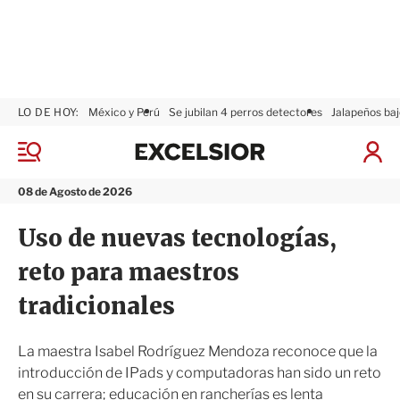
LO DE HOY:
México y Perú
Se jubilan 4 perros detectores
Jalapeños baj
E
x
M
I
c
e
n
n
e
i
08 de Agosto de 2026
ú
l
c
s
i
Uso de nuevas tecnologías,
i
a
o
r
reto para maestros
r
S
e
tradicionales
s
i
ó
La maestra Isabel Rodríguez Mendoza reconoce que la
n
introducción de IPads y computadoras han sido un reto
en su carrera; educación en rancherías es lenta