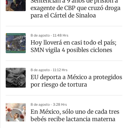
Sentencian a 9 años de prisión a
r
exagente de CBP que cruzó droga
t
para el Cártel de Sinaloa
i
r
8 de agosto - 11:48 Hrs
Hoy lloverá en casi todo el país;
SMN vigila 4 posibles ciclones
8 de agosto - 11:12 Hrs
EU deporta a México a protegidos
por riesgo de tortura
8 de agosto - 3:28 Hrs
En México, sólo uno de cada tres
bebés recibe lactancia materna