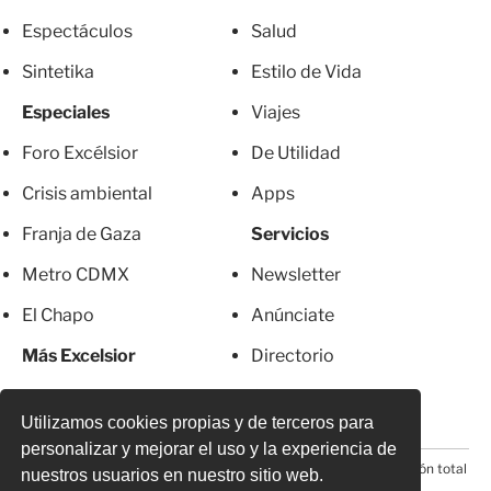
Espectáculos
Salud
Sintetika
Estilo de Vida
Especiales
Viajes
Foro Excélsior
De Utilidad
Crisis ambiental
Apps
Franja de Gaza
Servicios
Metro CDMX
Newsletter
El Chapo
Anúnciate
Más Excelsior
Directorio
Mujeres
Suscripciones
Utilizamos cookies propias y de terceros para
personalizar y mejorar el uso y la experiencia de
© 2026 Todos los derechos reservados. Prohibida la reproducción total
nuestros usuarios en nuestro sitio web.
o parcial, incluyendo cualquier medio electrónico*