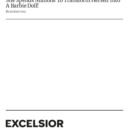
Excelsior
Excelsior