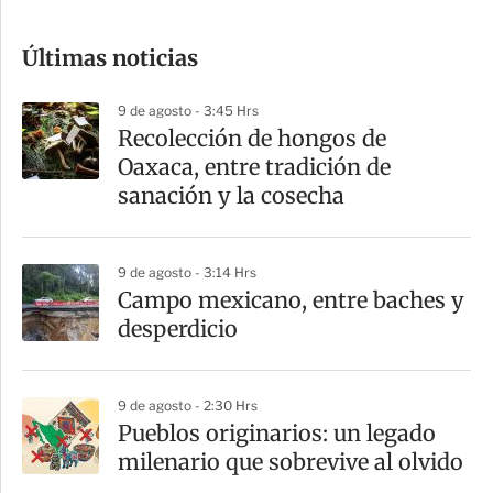
c
o
Últimas noticias
m
p
9 de agosto - 3:45 Hrs
a
Recolección de hongos de
r
Oaxaca, entre tradición de
t
sanación y la cosecha
i
r
9 de agosto - 3:14 Hrs
Campo mexicano, entre baches y
desperdicio
9 de agosto - 2:30 Hrs
Pueblos originarios: un legado
milenario que sobrevive al olvido