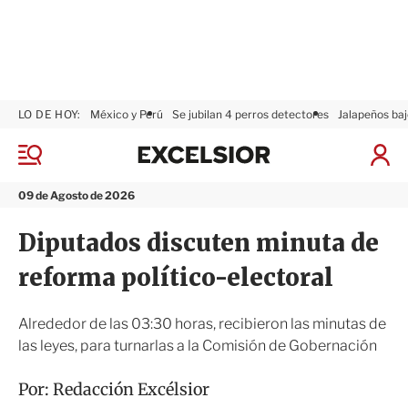
LO DE HOY:
México y Perú
Se jubilan 4 perros detectores
Jalapeños baj
E
x
M
I
c
e
n
n
e
i
09 de Agosto de 2026
ú
l
c
s
i
Diputados discuten minuta de
i
a
o
r
reforma político-electoral
r
S
e
s
Alrededor de las 03:30 horas, recibieron las minutas de
i
las leyes, para turnarlas a la Comisión de Gobernación
ó
n
Por:
Redacción Excélsior