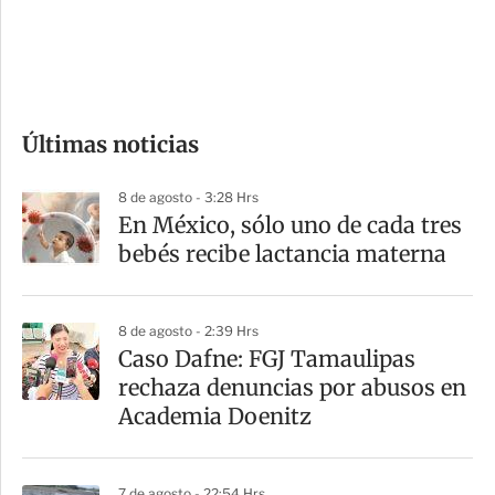
d
e
c
o
Últimas noticias
m
p
8 de agosto - 3:28 Hrs
a
En México, sólo uno de cada tres
r
bebés recibe lactancia materna
t
i
8 de agosto - 2:39 Hrs
r
Caso Dafne: FGJ Tamaulipas
rechaza denuncias por abusos en
Academia Doenitz
7 de agosto - 22:54 Hrs