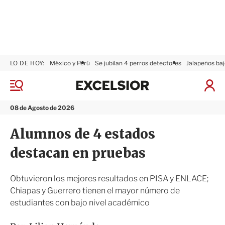
LO DE HOY:
México y Perú
Se jubilan 4 perros detectores
Jalapeños baj
E
x
M
I
c
e
n
n
e
i
08 de Agosto de 2026
ú
l
c
s
i
Alumnos de 4 estados
i
a
o
r
destacan en pruebas
r
S
e
s
Obtuvieron los mejores resultados en PISA y ENLACE;
i
Chiapas y Guerrero tienen el mayor número de
ó
estudiantes con bajo nivel académico
n