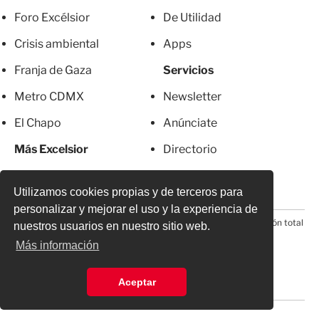
Foro Excélsior
De Utilidad
Crisis ambiental
Apps
Franja de Gaza
Servicios
Metro CDMX
Newsletter
El Chapo
Anúnciate
Más Excelsior
Directorio
Mujeres
Suscripciones
Utilizamos cookies propias y de terceros para
personalizar y mejorar el uso y la experiencia de
© 2026 Todos los derechos reservados. Prohibida la reproducción total
nuestros usuarios en nuestro sitio web.
o parcial, incluyendo cualquier medio electrónico*
Más información
Aceptar