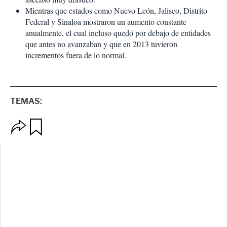
Mientras que estados como Nuevo León, Jalisco, Distrito
Federal y Sinaloa mostraron un aumento constante
anualmente, el cual incluso quedó por debajo de entidades
que antes no avanzaban y que en 2013 tuvieron
incrementos fuera de lo normal.
TEMAS:
O
G
p
u
c
a
i
r
o
d
n
a
e
r
s