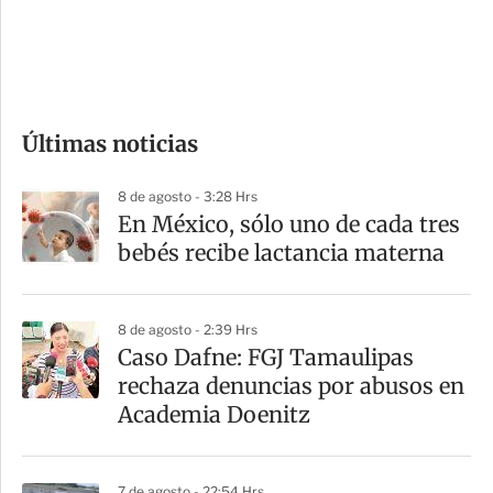
d
e
c
o
Últimas noticias
m
p
8 de agosto - 3:28 Hrs
a
En México, sólo uno de cada tres
r
bebés recibe lactancia materna
t
i
8 de agosto - 2:39 Hrs
r
Caso Dafne: FGJ Tamaulipas
rechaza denuncias por abusos en
Academia Doenitz
7 de agosto - 22:54 Hrs