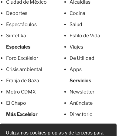
Ciudad de México
Alcaldías
Deportes
Cocina
Espectáculos
Salud
Sintetika
Estilo de Vida
Especiales
Viajes
Foro Excélsior
De Utilidad
Crisis ambiental
Apps
Franja de Gaza
Servicios
Metro CDMX
Newsletter
El Chapo
Anúnciate
Más Excelsior
Directorio
Mujeres
Suscripciones
Utilizamos cookies propias y de terceros para