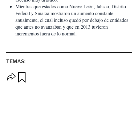
Mientras que estados como Nuevo León, Jalisco, Distrito
Federal y Sinaloa mostraron un aumento constante
anualmente, el cual incluso quedó por debajo de entidades
que antes no avanzaban y que en 2013 tuvieron
incrementos fuera de lo normal.
TEMAS:
O
G
p
u
c
a
i
r
o
d
n
a
e
r
s