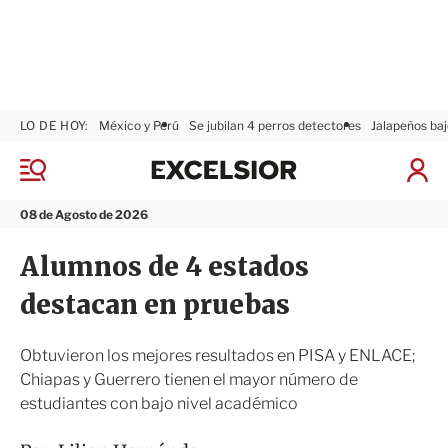
LO DE HOY:
México y Perú
Se jubilan 4 perros detectores
Jalapeños baj
E
x
M
I
c
e
n
n
e
i
08 de Agosto de 2026
ú
l
c
s
i
Alumnos de 4 estados
i
a
o
r
destacan en pruebas
r
S
e
s
Obtuvieron los mejores resultados en PISA y ENLACE;
i
Chiapas y Guerrero tienen el mayor número de
ó
estudiantes con bajo nivel académico
n