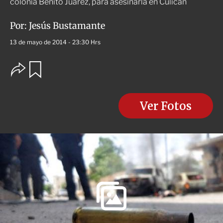
colonia Benito Juárez, para asesinarla en Culicán
Por:
Jesús Bustamante
13 de mayo de 2014 - 23:30 Hrs
O
G
u
p
a
c
r
i
d
o
Ver Fotos
a
n
r
e
s
d
e
c
o
m
p
a
r
t