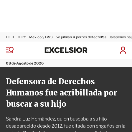
LO DE HOY:
México y Perú
Se jubilan 4 perros detectores
Jalapeños baj
E
x
M
I
c
e
n
n
e
i
08 de Agosto de 2026
ú
l
c
s
i
Defensora de Derechos
i
a
o
r
Humanos fue acribillada por
r
S
e
buscar a su hijo
s
i
ó
Sandra Luz Hernández, quien buscaba a su hijo
n
desaparecido desde 2012, fue citada con engaños en la