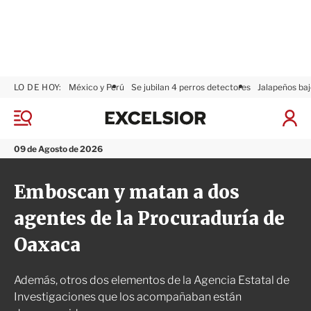
LO DE HOY:
México y Perú
Se jubilan 4 perros detectores
Jalapeños baj
E
x
M
I
c
e
n
n
e
i
09 de Agosto de 2026
ú
l
c
s
i
Emboscan y matan a dos
i
a
o
r
agentes de la Procuraduría de
r
S
e
Oaxaca
s
i
ó
Además, otros dos elementos de la Agencia Estatal de
n
Investigaciones que los acompañaban están