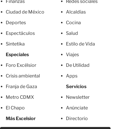
Finanzas
Redes sociales
Ciudad de México
Alcaldías
Deportes
Cocina
Espectáculos
Salud
Sintetika
Estilo de Vida
Especiales
Viajes
Foro Excélsior
De Utilidad
Crisis ambiental
Apps
Franja de Gaza
Servicios
Metro CDMX
Newsletter
El Chapo
Anúnciate
Más Excelsior
Directorio