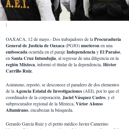
i
r
Procuraduría
OAXACA, 12 de mayo.- Dos trabajadores de la
General de Justicia de Oaxaca
murieron
(PGJO)
en una
emboscada
Independencia
El Paraíso
ocurrida en el paraje
y
,
Santa Cruz Intundujia
en
, al regresar de una diligencia en la
región Mixteca
Héctor
, informó el titular de la dependencia,
Carrillo Ruiz
.
Asimismo, reportó, se desconoce el paradero de dos elementos
Agencia Estatal de Investigaciones
de la
(AEI), por lo que el
Jaciel Vásquez Castro
coordinador de la corporación,
, y el
Víctor Alonso
subprocurador regional de la Mixteca,
Altamirano
, encabezan la búsqueda.
Gerardo García Ruiz y el perito médico Javier Camerino