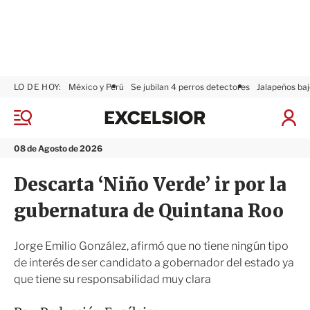
LO DE HOY:
México y Perú
Se jubilan 4 perros detectores
Jalapeños baj
E
x
M
I
c
e
n
n
e
i
08 de Agosto de 2026
ú
l
c
s
i
Descarta ‘Niño Verde’ ir por la
i
a
o
r
gubernatura de Quintana Roo
r
S
e
s
Jorge Emilio González, afirmó que no tiene ningún tipo
i
de interés de ser candidato a gobernador del estado ya
ó
que tiene su responsabilidad muy clara
n