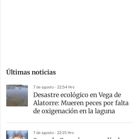
o
d
n
a
e
r
s
d
e
c
o
Últimas noticias
m
p
7 de agosto - 22:54 Hrs
a
Desastre ecológico en Vega de
r
Alatorre: Mueren peces por falta
t
de oxigenación en la laguna
i
r
7 de agosto - 22:15 Hrs