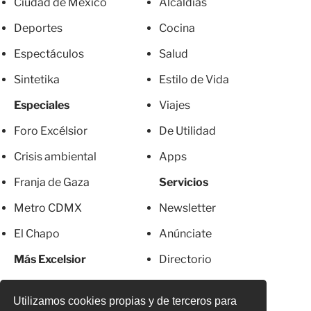
Ciudad de México
Alcaldías
Deportes
Cocina
Espectáculos
Salud
Sintetika
Estilo de Vida
Especiales
Viajes
Foro Excélsior
De Utilidad
Crisis ambiental
Apps
Franja de Gaza
Servicios
Metro CDMX
Newsletter
El Chapo
Anúnciate
Más Excelsior
Directorio
Mujeres
Suscripciones
Utilizamos cookies propias y de terceros para