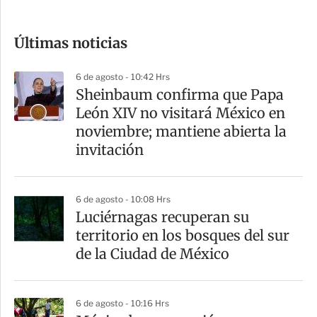
c
o
Últimas noticias
m
p
6 de agosto - 10:42 Hrs
a
Sheinbaum confirma que Papa
r
León XIV no visitará México en
t
noviembre; mantiene abierta la
i
invitación
r
6 de agosto - 10:08 Hrs
Luciérnagas recuperan su
territorio en los bosques del sur
de la Ciudad de México
6 de agosto - 10:16 Hrs