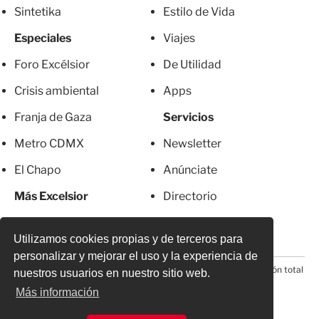
Sintetika
Estilo de Vida
Especiales
Viajes
Foro Excélsior
De Utilidad
Crisis ambiental
Apps
Franja de Gaza
Servicios
Metro CDMX
Newsletter
El Chapo
Anúnciate
Más Excelsior
Directorio
Mujeres
Suscripciones
Utilizamos cookies propias y de terceros para
personalizar y mejorar el uso y la experiencia de
© 2026 Todos los derechos reservados. Prohibida la reproducción total
nuestros usuarios en nuestro sitio web.
o parcial, incluyendo cualquier medio electrónico*
Más información