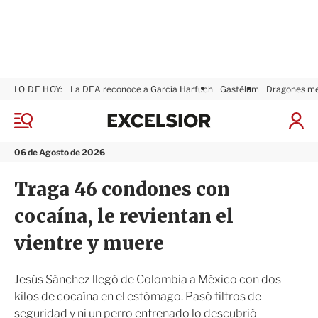
LO DE HOY:
La DEA reconoce a García Harfuch
Gastélum
Dragones m
E
x
M
I
c
e
n
n
e
i
06 de Agosto de 2026
ú
l
c
s
i
Traga 46 condones con
i
a
o
r
cocaína, le revientan el
r
S
e
vientre y muere
s
i
ó
Jesús Sánchez llegó de Colombia a México con dos
n
kilos de cocaína en el estómago. Pasó filtros de
seguridad y ni un perro entrenado lo descubrió