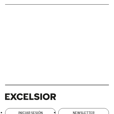
Excelsior
Excelsior
INICIAR SESIÓN
NEWSLETTER