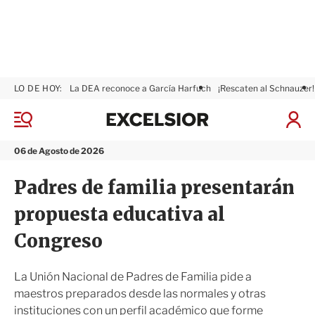
LO DE HOY:
La DEA reconoce a García Harfuch
¡Rescaten al Schnauzer!
E
x
M
I
c
e
n
n
e
i
06 de Agosto de 2026
ú
l
c
s
i
Padres de familia presentarán
i
a
o
r
propuesta educativa al
r
S
e
Congreso
s
i
ó
La Unión Nacional de Padres de Familia pide a
n
maestros preparados desde las normales y otras
instituciones con un perfil académico que forme