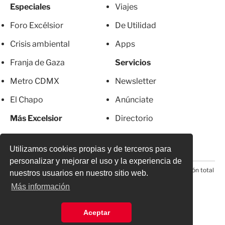
Especiales
Viajes
Foro Excélsior
De Utilidad
Crisis ambiental
Apps
Franja de Gaza
Servicios
Metro CDMX
Newsletter
El Chapo
Anúnciate
Más Excelsior
Directorio
Mujeres
Suscripciones
Utilizamos cookies propias y de terceros para
personalizar y mejorar el uso y la experiencia de
© 2026 Todos los derechos reservados. Prohibida la reproducción total
nuestros usuarios en nuestro sitio web.
o parcial, incluyendo cualquier medio electrónico*
Más información
Aceptar