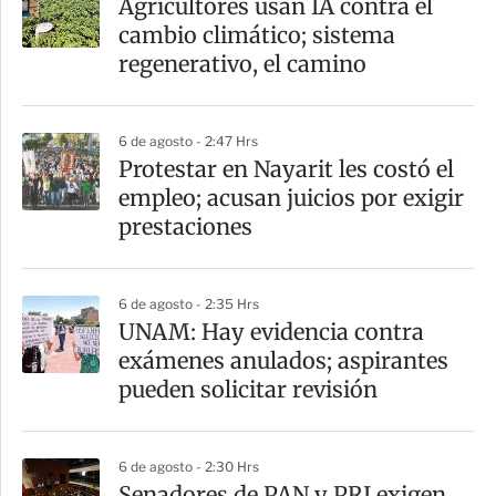
Agricultores usan IA contra el
r
cambio climático; sistema
t
regenerativo, el camino
i
r
6 de agosto - 2:47 Hrs
Protestar en Nayarit les costó el
empleo; acusan juicios por exigir
prestaciones
6 de agosto - 2:35 Hrs
UNAM: Hay evidencia contra
exámenes anulados; aspirantes
pueden solicitar revisión
6 de agosto - 2:30 Hrs
Senadores de PAN y PRI exigen