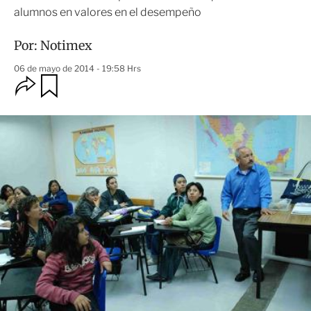
alumnos en valores en el desempeño
Por:
Notimex
06 de mayo de 2014 - 19:58 Hrs
O
G
u
p
a
c
r
i
d
o
a
n
r
e
s
d
e
c
o
m
p
a
r
t
i