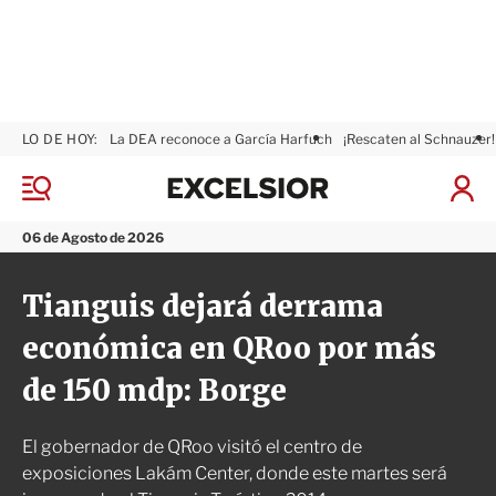
LO DE HOY:
La DEA reconoce a García Harfuch
¡Rescaten al Schnauzer!
E
x
M
I
c
e
n
n
e
i
06 de Agosto de 2026
ú
l
c
s
i
Tianguis dejará derrama
i
a
o
r
económica en QRoo por más
r
S
e
de 150 mdp: Borge
s
i
ó
El gobernador de QRoo visitó el centro de
n
exposiciones Lakám Center, donde este martes será