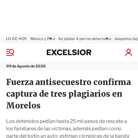
LO DE HOY:
México y Perú
Se jubilan 4 perros detectores
Jalapeños baj
E
x
M
I
c
e
n
n
e
i
09 de Agosto de 2026
ú
l
c
s
i
Fuerza antisecuestro confirma
i
a
o
r
captura de tres plagiarios en
r
S
e
Morelos
s
i
ó
Los detenidos pedían hasta 25 mil pesos de rescate a
n
los familiares de las víctimas, además pedían como
parte del botín un auto; estiman cómplices de la banda