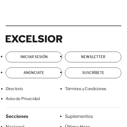
Excelsior
Excelsior
INICIAR SESIÓN
NEWSLETTER
ANÚNCIATE
SUSCRÍBETE
Directorio
Términos y Condiciones
Aviso de Privacidad
Secciones
Suplementos
Nacional
Última Hora