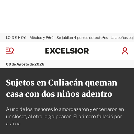
LO DE HOY:
México y Perú
Se jubilan 4 perros detectores
Jalapeños baj
E
x
M
I
c
e
n
n
e
i
09 de Agosto de 2026
ú
l
c
s
i
Sujetos en Culiacán queman
i
a
o
r
casa con dos niños adentro
r
S
e
s
A uno de los menores lo amordazaron y encerraron en
i
ó
un clóset; al otro lo golpearon. El primero falleció por
n
asfixia