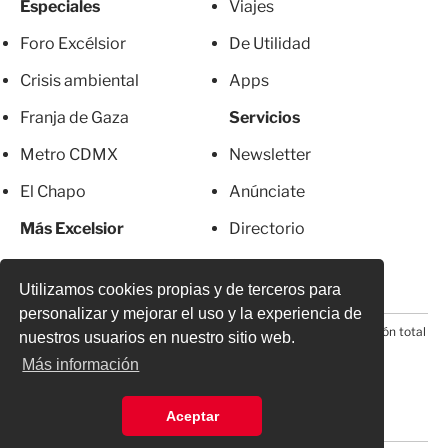
Especiales
Viajes
Foro Excélsior
De Utilidad
Crisis ambiental
Apps
Franja de Gaza
Servicios
Metro CDMX
Newsletter
El Chapo
Anúnciate
Más Excelsior
Directorio
Mujeres
Suscripciones
Utilizamos cookies propias y de terceros para
personalizar y mejorar el uso y la experiencia de
© 2026 Todos los derechos reservados. Prohibida la reproducción total
nuestros usuarios en nuestro sitio web.
o parcial, incluyendo cualquier medio electrónico*
Más información
Aceptar