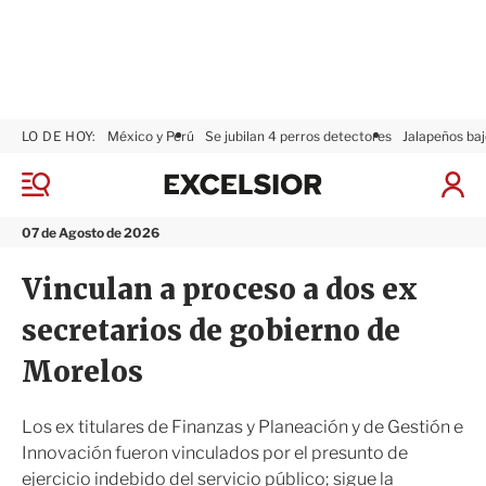
LO DE HOY:
México y Perú
Se jubilan 4 perros detectores
Jalapeños baj
E
x
M
I
c
e
n
n
e
i
07 de Agosto de 2026
ú
l
c
s
i
Vinculan a proceso a dos ex
i
a
o
r
secretarios de gobierno de
r
S
e
Morelos
s
i
ó
Los ex titulares de Finanzas y Planeación y de Gestión e
n
Innovación fueron vinculados por el presunto de
ejercicio indebido del servicio público; sigue la