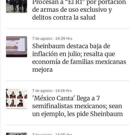
Procesan a “El R1” por portación
r
de armas de uso exclusivo y
t
delitos contra la salud
i
r
7 de agosto - 14:39 Hrs
Sheinbaum destaca baja de
inflación en julio; resalta que
economía de familias mexicanas
mejora
7 de agosto - 14:18 Hrs
'México Canta' llega a 7
semifinalistas mexicanos; sean
un ejemplo, les pide Sheinbaum
7 de agosto - 14:05 Hrs