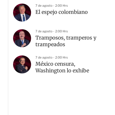
7 de agosto - 2:00 Hrs
El espejo colombiano
7 de agosto - 2:00 Hrs
Tramposos, tramperos y
trampeados
7 de agosto - 2:00 Hrs
México censura,
Washington lo exhibe
G