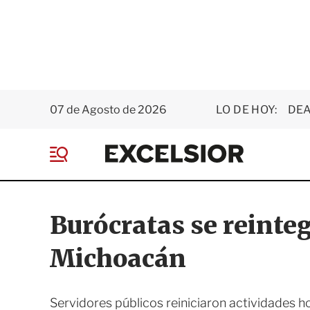
07 de Agosto de 2026
LO DE HOY:
DEA
E
x
M
c
e
e
n
l
ú
s
Burócratas se reinteg
i
o
Michoacán
r
Servidores públicos reiniciaron actividades 