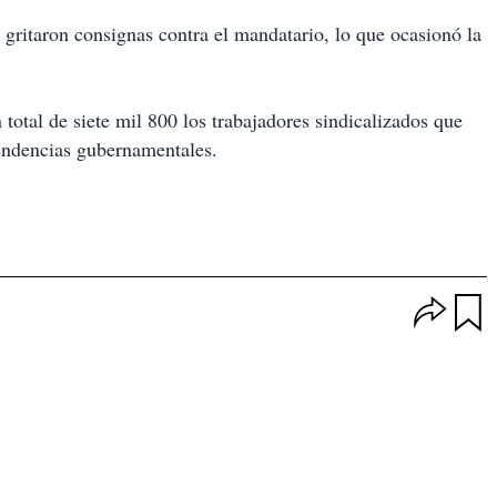
 gritaron consignas contra el mandatario, lo que ocasionó la
 total de siete mil 800 los trabajadores sindicalizados que
pendencias gubernamentales.
O
p
u
c
a
i
r
o
d
n
a
e
r