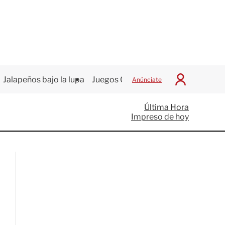
Jalapeños bajo la lupa
Juegos Centroamericanos
Anúnciate
I
n
i
Última Hora
c
Impreso de hoy
i
a
r
S
e
s
i
ó
n