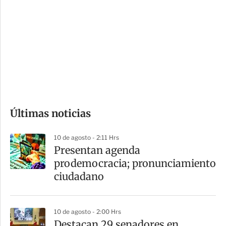
o
d
n
a
e
r
s
d
e
c
o
Últimas noticias
m
p
10 de agosto - 2:11 Hrs
a
Presentan agenda
r
prodemocracia; pronunciamiento
t
ciudadano
i
r
10 de agosto - 2:00 Hrs
Destacan 29 senadores en