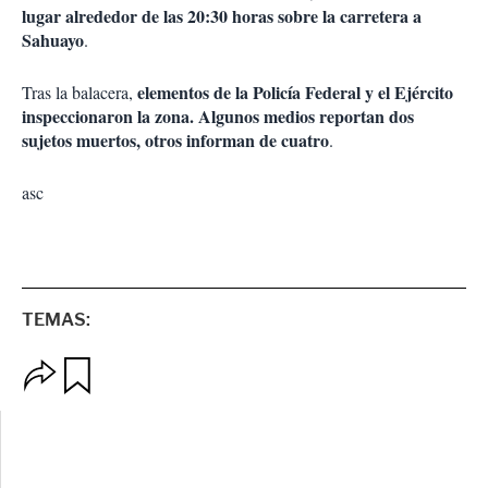
lugar alrededor de las 20:30 horas sobre la carretera a
Sahuayo
.
elementos de la Policía Federal y el Ejército
Tras la balacera,
inspeccionaron la zona. Algunos medios reportan dos
sujetos muertos, otros informan de cuatro
.
asc
TEMAS:
O
G
p
u
c
a
i
r