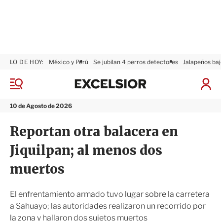
LO DE HOY:
México y Perú
Se jubilan 4 perros detectores
Jalapeños baj
E
x
M
I
c
e
n
n
e
i
10 de Agosto de 2026
ú
l
c
s
i
Reportan otra balacera en
i
a
o
r
Jiquilpan; al menos dos
r
S
e
muertos
s
i
ó
El enfrentamiento armado tuvo lugar sobre la carretera
n
a Sahuayo; las autoridades realizaron un recorrido por
la zona y hallaron dos sujetos muertos