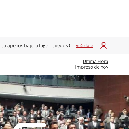
Jalapeños bajo la lupa
Juegos Centroamericanos
Anúnciate
I
n
i
Última Hora
c
Impreso de hoy
i
a
r
S
e
s
i
ó
n