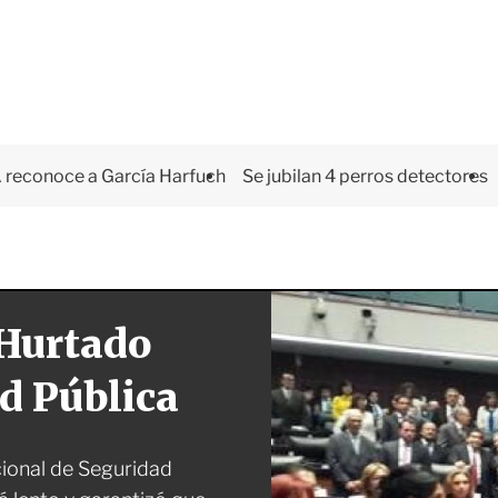
 reconoce a García Harfuch
Se jubilan 4 perros detectores
 Hurtado
d Pública
cional de Seguridad