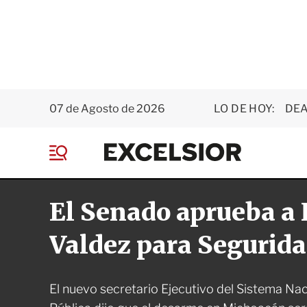
07 de Agosto de 2026
LO DE HOY:
DEA
E
x
M
c
e
e
n
l
El Senado aprueba a
ú
s
i
o
Valdez para Segurida
r
El nuevo secretario Ejecutivo del Sistema Na