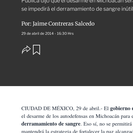
Pública dijo que el desarme en Michoacán ser
se impedirá el derramamiento de sangre inútil
Por:
Jaime Contreras Salcedo
29 de abril de 2014 - 16:30 Hrs
O
G
u
p
a
c
r
i
d
o
a
n
r
e
s
d
e
c
gobierno 
CIUDAD DE MÉXICO, 29 de abril.- El
o
el desarme de los autodefensas en Michoacán para e
m
p
derramamiento de sangre
. Eso sí, no se permitir
a
mantendrá la estrategia de fortalecer la paz alcanz
r