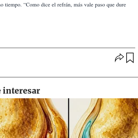
ho tiempo. “Como dice el refrán, más vale paso que dure
O
p
u
c
a
i
r
o
d
n
a
e
r
s
d
e