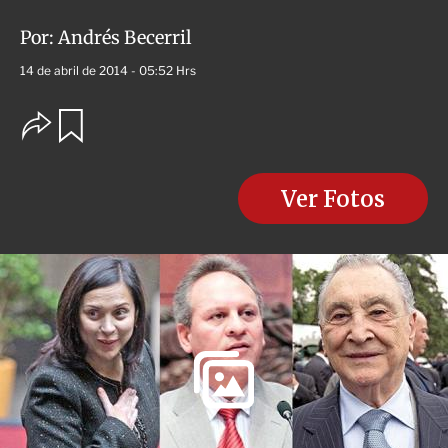
Por:
Andrés Becerril
14 de abril de 2014 - 05:52 Hrs
O
G
u
p
a
c
r
i
d
o
Ver Fotos
a
n
r
e
s
d
e
c
o
m
p
a
r
t
i