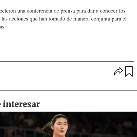
cieron una conferencia de prensa para dar a conocer los
re las acciones que han tomado de manera conjunta para el
as.
O
p
u
c
a
i
r
o
d
n
a
e
r
s