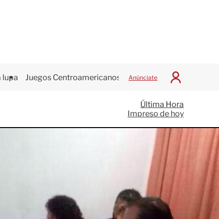
 lupa
Juegos Centroamericanos
Anúnciate
I
n
i
Última Hora
c
Impreso de hoy
i
a
r
S
e
s
i
ó
n