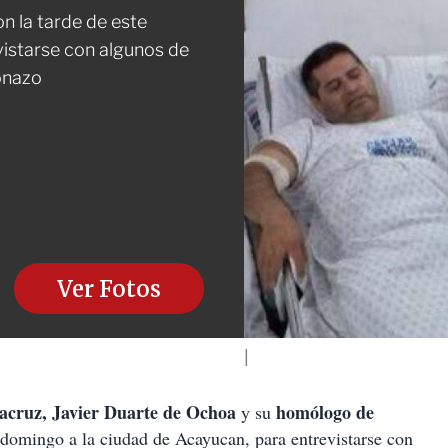
n la tarde de este
vistarse con algunos de
onazo
Ver Fotos
acruz, Javier Duarte de Ochoa
homólogo de
y su
te domingo a la ciudad de Acayucan, para entrevistarse con