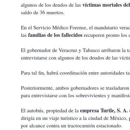
p
víctimas mortales de
algunos de los deudos de las
a
saldo de 36 muertos.
r
t
i
En el Servicio Médico Forense, el mandatario verac
r
familias de los fallecidos
las
recuperen pronto los c
El gobernador de Veracruz y Tabasco arribaron la t
entrevistarse con algunos de los deudos de las víc
Para tal fin, habrá coordinación entre autoridades 
Posteriormente, ambos gobernadores se trasladaron 
para entrevistarse con los sobrevivientes y manifesta
empresa Turtle, S. A. 
El autobús, propiedad de la
dirigía en un viaje turístico a la ciudad de Méxic
por alcance contra un tractocamión estacionado.