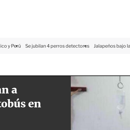
co y Perú
Se jubilan 4 perros detectores
Jalapeños bajo la
an a
tobús en