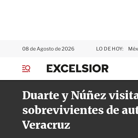
08 de Agosto de 2026
LO DE HOY:
Méxi
E
x
M
c
e
e
n
l
Duarte y Núñez visit
ú
s
i
o
sobrevivientes de au
r
Veracruz