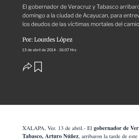
El gobernador de Veracruz y Tabasco arribaro
domingo a la ciudad de Acayucan, para entre
los deudos de las víctimas mortales del cami
Por:
Lourdes López
13 de abril de 2014 - 16:07 Hrs
O
G
u
p
a
c
r
i
d
o
a
n
r
e
s
d
e
c
gobernador de Ver
XALAPA, Ver. 13 de abril.- El
o
Tabasco, Arturo Núñez
m
, arribaron la tarde de es