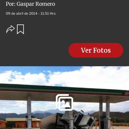
Por:
Gaspar Romero
09 de abril de 2014 - 11:51 Hrs
O
G
u
p
a
c
r
i
d
o
Ver Fotos
a
n
r
e
s
d
e
c
o
m
p
a
r
t
i
r