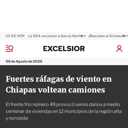
LO DE HOY:
La DEA reconoce a García Harfuch
¡Rescaten al Schnauzer!
E
x
M
I
c
e
n
n
e
i
06 de Agosto de 2026
ú
l
c
s
i
Fuertes ráfagas de viento en
i
a
o
r
Chiapas voltean camiones
r
S
e
s
El frente frío número 49 provocó serios daños a medio
i
ó
centenar de viviendas en 12 municipios de la región alta
n
y noroeste