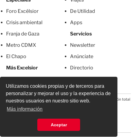
Foro Excélsior
De Utilidad
Crisis ambiental
Apps
Franja de Gaza
Servicios
Metro CDMX
Newsletter
El Chapo
Anúnciate
Más Excelsior
Directorio
Mujeres
Suscripciones
Utilizamos cookies propias y de terceros para
personalizar y mejorar el uso y la experiencia de
© 2026 Todos los derechos reservados. Prohibida la reproducción total
nuestros usuarios en nuestro sitio web.
o parcial, incluyendo cualquier medio electrónico*
Más información
Aceptar