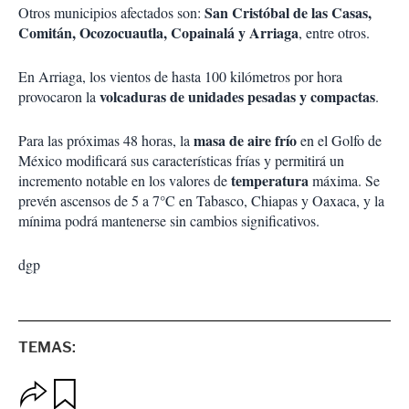
San Cristóbal de las Casas,
Otros municipios afectados son:
Comitán, Ocozocuautla, Copainalá y Arriaga
, entre otros.
En Arriaga, los vientos de hasta 100 kilómetros por hora
volcaduras de unidades pesadas y compactas
provocaron la
.
masa de aire frío
Para las próximas 48 horas, la
en el Golfo de
México modificará sus características frías y permitirá un
temperatura
incremento notable en los valores de
máxima. Se
prevén ascensos de 5 a 7°C en Tabasco, Chiapas y Oaxaca, y la
mínima podrá mantenerse sin cambios significativos.
dgp
TEMAS:
O
G