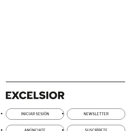
Excelsior
Excelsior
INICIAR SESIÓN
NEWSLETTER
ANÚNCIATE
SUSCRÍBETE