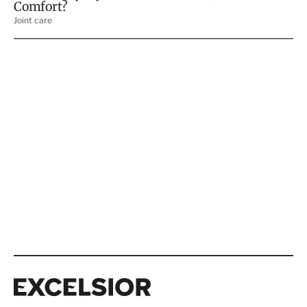
Excelsior
Excelsior