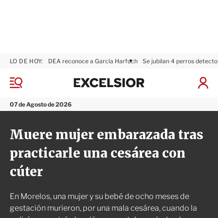
LO DE HOY:
DEA reconoce a García Harfuch
Se jubilan 4 perros detecto
E
x
M
I
c
e
n
n
e
i
07 de Agosto de 2026
ú
l
c
s
i
Muere mujer embarazada tras
i
a
o
r
practicarle una cesárea con
r
S
e
cúter
s
i
ó
En Morelos, una mujer y su bebé de ocho meses de
n
gestación murieron, por una mala cesárea, cuando la