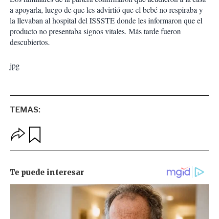
a apoyarla, luego de que les advirtió que el bebé no respiraba y
la llevaban al hospital del ISSSTE donde les informaron que el
producto no presentaba signos vitales. Más tarde fueron
descubiertos.
jpg
TEMAS:
O
G
p
u
c
a
i
r
o
d
n
a
e
r