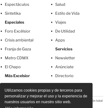
Espectáculos
Salud
Sintetika
Estilo de Vida
Especiales
Viajes
Foro Excélsior
De Utilidad
Crisis ambiental
Apps
Franja de Gaza
Servicios
Metro CDMX
Newsletter
El Chapo
Anúnciate
Más Excelsior
Directorio
Mujeres
Suscripciones
Utilizamos cookies propias y de terceros para
personalizar y mejorar el uso y la experiencia de
© 2026 Todos los derechos reservados. Prohibida la reproducción total
nuestros usuarios en nuestro sitio web.
o parcial, incluyendo cualquier medio electrónico*