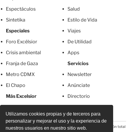
Espectáculos
Salud
Sintetika
Estilo de Vida
Especiales
Viajes
Foro Excélsior
De Utilidad
Crisis ambiental
Apps
Franja de Gaza
Servicios
Metro CDMX
Newsletter
El Chapo
Anúnciate
Más Excelsior
Directorio
Mujeres
Suscripciones
Utilizamos cookies propias y de terceros para
personalizar y mejorar el uso y la experiencia de
© 2026 Todos los derechos reservados. Prohibida la reproducción total
nuestros usuarios en nuestro sitio web.
o parcial, incluyendo cualquier medio electrónico*