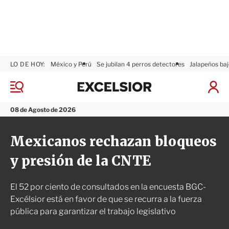
LO DE HOY:
México y Perú
Se jubilan 4 perros detectores
Jalapeños baj
E
x
M
I
c
e
n
n
e
i
08 de Agosto de 2026
ú
l
c
s
i
Mexicanos rechazan bloqueos
i
a
o
r
y presión de la CNTE
r
S
e
s
El 52 por ciento de consultados en la encuesta BGC-
i
ó
Excélsior está en favor de que se recurra a la fuerza
n
pública para garantizar el trabajo legislativo