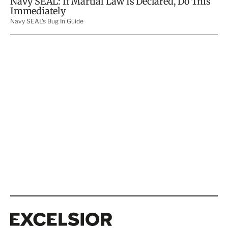
Excelsior
Excelsior