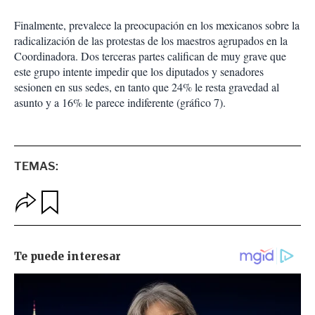
Finalmente, prevalece la preocupación en los mexicanos sobre la
radicalización de las protestas de los maestros agrupados en la
Coordinadora. Dos terceras partes califican de muy grave que
este grupo intente impedir que los diputados y senadores
sesionen en sus sedes, en tanto que 24% le resta gravedad al
asunto y a 16% le parece indiferente (gráfico 7).
TEMAS:
O
G
p
u
c
a
i
r
o
d
n
a