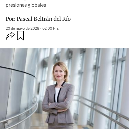
presiones globales
Por:
Pascal Beltrán del Río
20 de mayo de 2026 - 02:00 Hrs
O
G
u
p
a
c
r
i
d
o
a
n
r
e
s
d
e
c
o
m
p
a
r
t
i