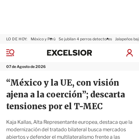
LO DE HOY:
México y Perú
Se jubilan 4 perros detectores
Jalapeños baj
E
x
M
I
c
e
n
n
e
i
07 de Agosto de 2026
ú
l
c
s
i
“México y la UE, con visión
i
a
o
r
ajena a la coerción”; descarta
r
S
e
tensiones por el T-MEC
s
i
ó
Kaja Kallas, Alta Representante europea, destaca que la
n
modernización del tratado bilateral busca mercados
abiertos y defender el multilateralismo frente a las