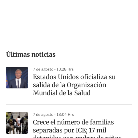
e
r
s
d
e
c
o
Últimas noticias
m
p
7 de agosto - 13:28 Hrs
a
Estados Unidos oficializa su
r
salida de la Organización
t
Mundial de la Salud
i
r
7 de agosto - 13:04 Hrs
Crece el número de familias
separadas por ICE; 17 mil