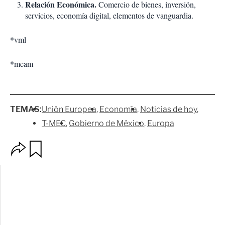
Relación Económica.
Comercio de bienes, inversión,
servicios, economía digital, elementos de vanguardia.
*vml
*mcam
TEMAS:
Unión Europea
Economía
Noticias de hoy
T-MEC
Gobierno de México
Europa
O
G
p
u
c
a
i
r
o
d
n
a