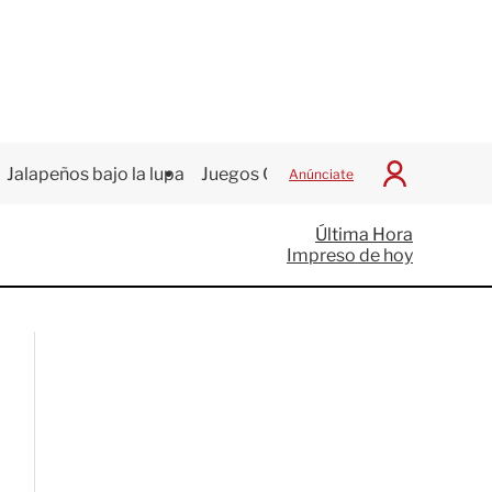
Jalapeños bajo la lupa
Juegos Centroamericanos
Anúnciate
I
n
i
Última Hora
c
Impreso de hoy
i
a
r
S
e
s
i
ó
n