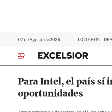
07 de Agosto de 2026
LO DE HOY:
DEA
E
x
M
c
e
e
n
l
ú
s
Para Intel, el país sí
i
o
oportunidades
r