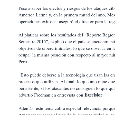
r
Pese a saber los efectos y riesgos de los ataques c
América Latina y, en la primera mitad del año, Méx
operaciones exitosas, aseguró el director para la r
Al platicar sobre los resultados del “Reporte Reg
Semestre 2015”, explicó que el país se encuentra sól
objetivos de cibercriminales, lo que se observa en l
ocupa la misma posición con respecto al mayor núme
Perú.
“Esto puede deberse a la tecnología que usan las em
procesos que utilizan. Al final, lo que uno tiene 
persistente, si los atacantes no consiguen lo que qu
Excélsior
advirtió Freeman en entrevista con
.
Además, este tema cobra especial relevancia porque
Americanos como el mes de la ciberseguridad y, en