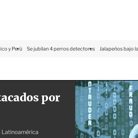
co y Perú
Se jubilan 4 perros detectores
Jalapeños bajo la
tacados por
n Latinoamérica