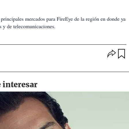
principales mercados para FireEye de la región en donde ya
os y de telecomunicaciones.
O
p
u
c
a
i
r
o
d
n
a
e
r
s
d
e