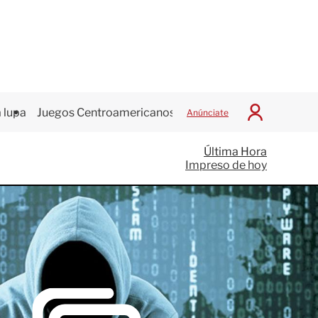
 lupa
Juegos Centroamericanos
Anúnciate
I
n
i
Última Hora
c
Impreso de hoy
i
a
r
S
e
s
i
ó
n