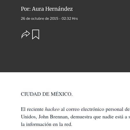
Por:
Aura Hernández
26 de octubre de 2015 - 02:32 Hrs
O
G
u
p
a
c
r
i
d
o
a
n
r
e
s
d
e
c
o
CIUDAD DE MÉXICO.
m
p
El reciente
hackeo
al correo electrónico personal de
a
r
Unidos, John Brennan, demuestra que nadie está a s
t
la información en la red.
i