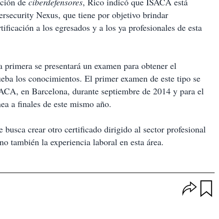
ación de
ciberdefensores
, Rico indicó que ISACA está
security Nexus, que tiene por objetivo brindar
tificación a los egresados y a los ya profesionales de esta
a primera se presentará un examen para obtener el
eba los conocimientos. El primer examen de este tipo se
ACA, en Barcelona, durante septiembre de 2014 y para el
nea a finales de este mismo año.
busca crear otro certificado dirigido al sector profesional
o también la experiencia laboral en esta área.
O
p
u
c
a