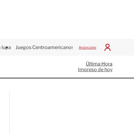
 lupa
Juegos Centroamericanos
Anúnciate
I
n
i
Última Hora
c
Impreso de hoy
i
a
r
S
e
s
i
ó
n