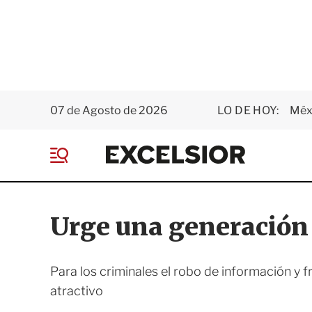
07 de Agosto de 2026
LO DE HOY:
Méxi
E
x
M
c
e
e
n
l
ú
s
Urge una generación 
i
o
r
Para los criminales el robo de información y 
atractivo