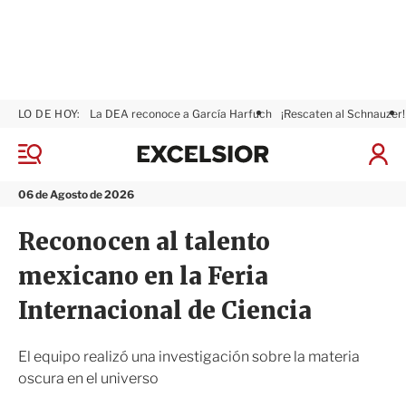
LO DE HOY:
La DEA reconoce a García Harfuch
¡Rescaten al Schnauzer!
E
x
M
I
c
e
n
n
e
i
06 de Agosto de 2026
ú
l
c
s
i
Reconocen al talento
i
a
o
r
mexicano en la Feria
r
S
e
Internacional de Ciencia
s
i
ó
El equipo realizó una investigación sobre la materia
n
oscura en el universo