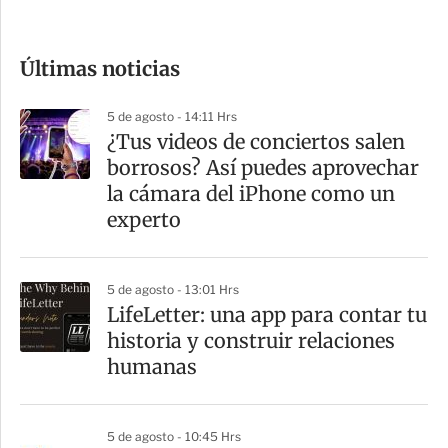
c
o
Últimas noticias
m
p
5 de agosto - 14:11 Hrs
a
¿Tus videos de conciertos salen
r
borrosos? Así puedes aprovechar
t
la cámara del iPhone como un
i
experto
r
5 de agosto - 13:01 Hrs
LifeLetter: una app para contar tu
historia y construir relaciones
humanas
5 de agosto - 10:45 Hrs