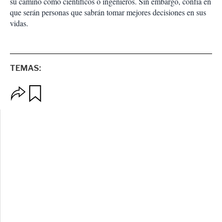
su camino como científicos o ingenieros. Sin embargo, confía en
que serán personas que sabrán tomar mejores decisiones en sus
vidas.
TEMAS:
O
G
p
u
c
a
i
r
o
d
n
a
e
r
s
d
e