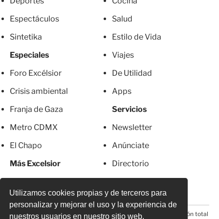
Deportes
Cocina
Espectáculos
Salud
Sintetika
Estilo de Vida
Especiales
Viajes
Foro Excélsior
De Utilidad
Crisis ambiental
Apps
Franja de Gaza
Servicios
Metro CDMX
Newsletter
El Chapo
Anúnciate
Más Excelsior
Directorio
Mujeres
Suscripciones
Utilizamos cookies propias y de terceros para
personalizar y mejorar el uso y la experiencia de
© 2026 Todos los derechos reservados. Prohibida la reproducción total
nuestros usuarios en nuestro sitio web.