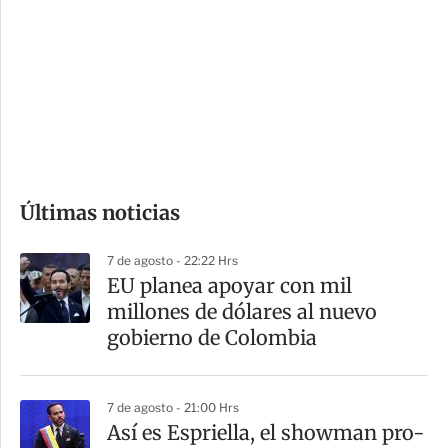
n
a
e
r
s
d
e
c
o
Últimas noticias
m
p
7 de agosto - 22:22 Hrs
a
EU planea apoyar con mil
r
millones de dólares al nuevo
t
gobierno de Colombia
i
r
7 de agosto - 21:00 Hrs
Así es Espriella, el showman pro-