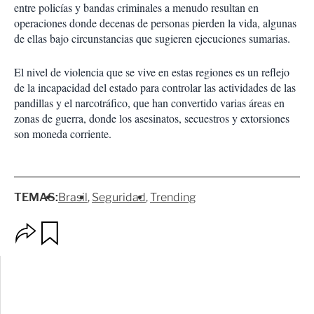
entre policías y bandas criminales a menudo resultan en
operaciones donde decenas de personas pierden la vida, algunas
de ellas bajo circunstancias que sugieren ejecuciones sumarias.
El nivel de violencia que se vive en estas regiones es un reflejo
de la incapacidad del estado para controlar las actividades de las
pandillas y el narcotráfico, que han convertido varias áreas en
zonas de guerra, donde los asesinatos, secuestros y extorsiones
son moneda corriente.
TEMAS:
Brasil
Seguridad
Trending
O
G
p
u
c
a
i
r
o
d