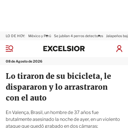
LO DE HOY:
México y Perú
Se jubilan 4 perros detectores
Jalapeños baj
E
x
M
I
c
e
n
n
e
i
08 de Agosto de 2026
ú
l
c
s
i
Lo tiraron de su bicicleta, le
i
a
o
r
dispararon y lo arrastraron
r
S
e
con el auto
s
i
ó
En Valença, Brasil, un hombre de 37 años fue
n
brutalmente asesinado la noche de ayer, en un violento
ataque que quedó grabado en dos cámaras;