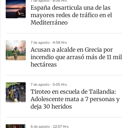
7 de agosto - 8:06 Hrs
a
España desarticula una de las
r
mayores redes de tráfico en el
t
Mediterráneo
i
r
7 de agosto - 4:58 Hrs
Acusan a alcalde en Grecia por
incendio que arrasó más de 11 mil
hectáreas
7 de agosto - 5:05 Hrs
Tiroteo en escuela de Tailandia:
Adolescente mata a 7 personas y
deja 30 heridos
6 de agosto - 22:07 Hrs