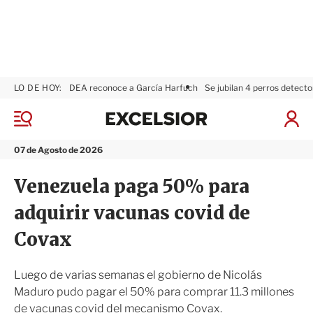
LO DE HOY:
DEA reconoce a García Harfuch
Se jubilan 4 perros detecto
E
x
M
I
c
e
n
n
e
i
07 de Agosto de 2026
ú
l
c
s
i
Venezuela paga 50% para
i
a
o
r
adquirir vacunas covid de
r
S
e
Covax
s
i
ó
Luego de varias semanas el gobierno de Nicolás
n
Maduro pudo pagar el 50% para comprar 11.3 millones
de vacunas covid del mecanismo Covax.